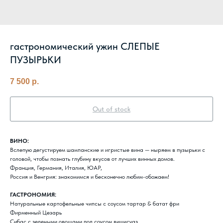
гастрономический ужин СЛЕПЫЕ
ПУЗЫРЬКИ
7 500
р.
Out of stock
ВИНО:
Вслепую дегустируем шампанские и игристые вина — ныряем в пузырьки с
головой, чтобы познать глубину вкусов от лучших винных домов.
Франция, Германия, Италия, ЮАР,
Россия и Венгрия: знакомимся и бесконечно любим-обожаем!
ГАСТРОНОМИЯ:
Натуральные картофельные чипсы с соусом тартар & батат фри
Фирменный Цезарь
Сибас с зелеными овощами под соусом вишисуаз