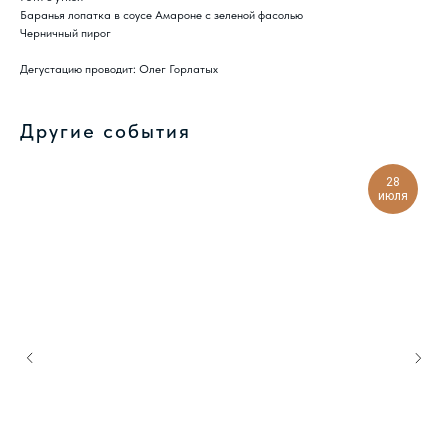
Баранья лопатка в соусе Амароне с зеленой фасолью
Черничный пирог
Дегустацию проводит: Олег Горлатых
Другие события
28
июля