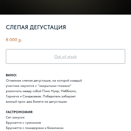
СЛЕПАЯ ДЕГУСТАЦИЯ
6 000
р.
Out of stock
ВИНО:
Огненная слепая дегустация, на которой каждый
участник научится с "закрытыми глазами"
различать между собой Пино Нуар, Неббиоло,
Гарнача и Санджовезе. Победитель забирает
винный приз: два билета на дегустацию.
ГАСТРОНОМИЯ:
Сет закусок:
Брускетта с гуакомоле
Брускетта с помидорами и базиликом