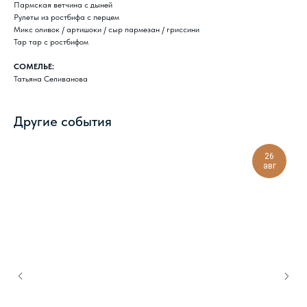
Пармская ветчина с дыней
Рулеты из ростбифа с перцем
Микс оливок / артишоки / сыр пармезан / гриссини
Тар тар с ростбифом
СОМЕЛЬЕ:
Татьяна Селиванова
Другие события
26
авг