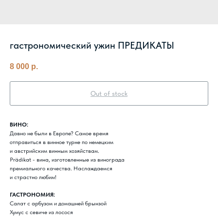
гастрономический ужин ПРЕДИКАТЫ
8 000
р.
Out of stock
ВИНО:
Давно не были в Европе? Самое время
отправиться в винное турне по немецким
и австрийским винным хозяйствам.
Prädikat - вина, изготовленные из винограда
премиального качества. Наслаждаемся
и страстно любим!
ГАСТРОНОМИЯ:
Салат с арбузом и домашней брынзой
Хумус с севиче из лосося