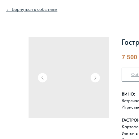
Вернуться к событиям
Гаст
7 500
Out
ВИНО:
Встречае
Игристые
ГАСТРО
Картофел
Улитки в