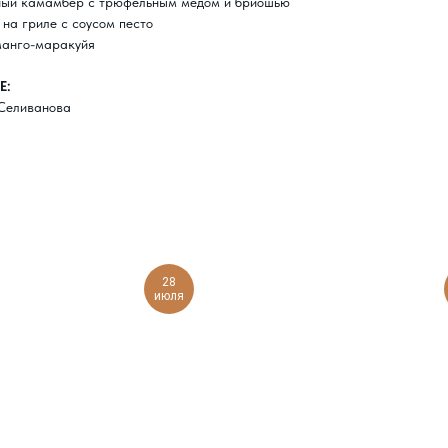
ный камамбер с трюфельным медом и бриошью
на гриле с соусом песто
манго-маракуйя
Е:
 Селиванова
28
июля