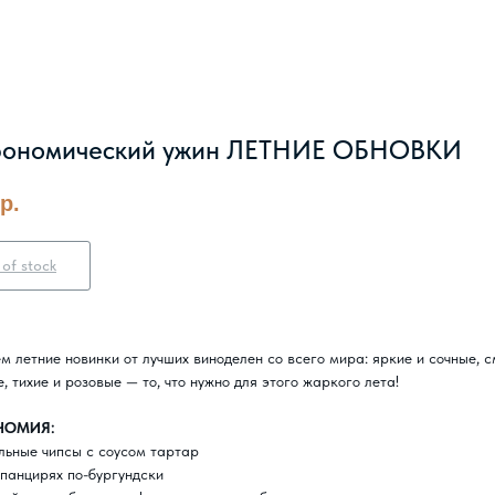
рономический ужин ЛЕТНИЕ ОБНОВКИ
р.
 of stock
м летние новинки от лучших виноделен со всего мира: яркие и сочные, 
, тихие и розовые — то, что нужно для этого жаркого лета!
НОМИЯ:
ьные чипсы с соусом тартар
 панцирях по-бургундски