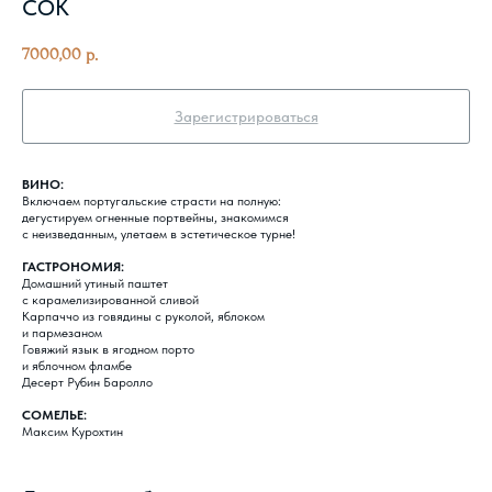
СОК
7000,00
р.
Зарегистрироваться
ВИНО:
Включаем португальские страсти на полную:
дегустируем огненные портвейны, знакомимся
с неизведанным, улетаем в эстетическое турне!
ГАСТРОНОМИЯ:
Домашний утиный паштет
с карамелизированной сливой
Карпаччо из говядины с руколой, яблоком
и пармезаном
Говяжий язык в ягодном порто
и яблочном фламбе
Десерт Рубин Баролло
СОМЕЛЬЕ:
Максим Курохтин