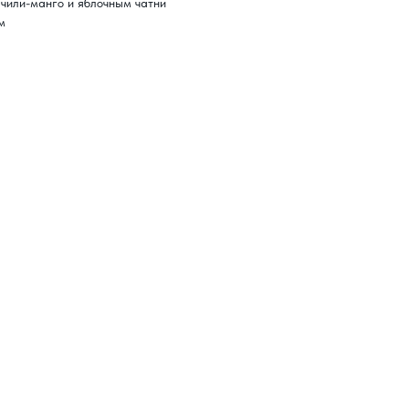
чили-манго и яблочным чатни
м