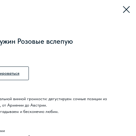
ужин Розовые вслепую
ироваться
льной винной громкости: дегустируем сочные позиции из
, от Армении до Австрии.
угадываем и бесконечно любим.
ами