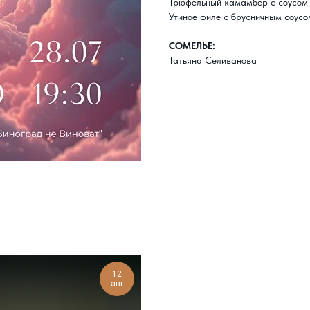
Трюфельный камамбер с соусом 
Утиное филе с брусничным соусо
СОМЕЛЬЕ:
Татьяна Селиванова
12
авг