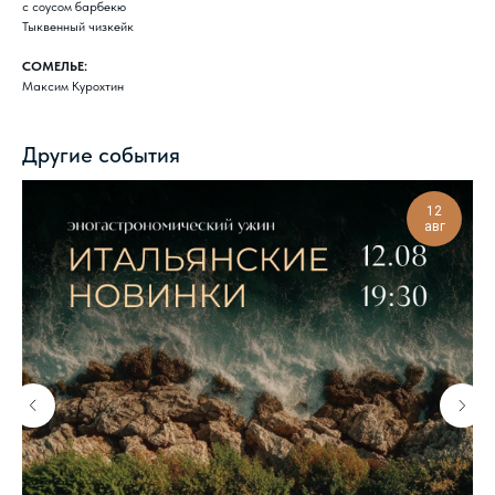
с соусом барбекю
Тыквенный чизкейк
СОМЕЛЬЕ:
Максим Курохтин
Другие события
12
авг