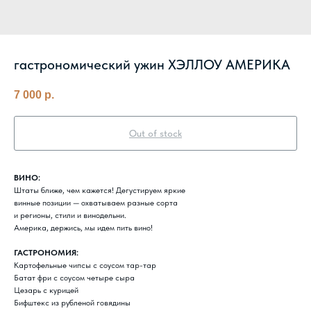
гастрономический ужин ХЭЛЛОУ АМЕРИКА
7 000
р.
Out of stock
ВИНО:
Штаты ближе, чем кажется! Дегустируем яркие
винные позиции — охватываем разные сорта
и регионы, стили и винодельни.
Америка, держись, мы идем пить вино!
ГАСТРОНОМИЯ:
Картофельные чипсы с соусом тар-тар
Батат фри с соусом четыре сыра
Цезарь с курицей
Бифштекс из рубленой говядины