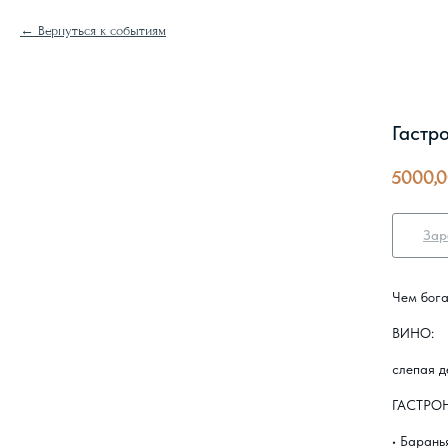
Вернуться к событиям
Гастр
5000,
Зар
Чем бога
ВИНО:
слепая д
ГАСТРО
• Барань