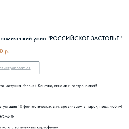
ономический ужин "РОССИЙСКОЕ ЗАСТОЛЬЕ"
00
р.
егистрироваться
та матушка-Россия? Конечно, винами и гастрономией!
егустация 10 фантастических вин: сравниваем в парах, пьем, любим!
НОМИЯ:
я нога с запеченным картофелем