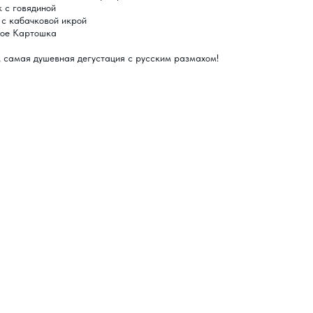
к с говядиной
 с кабачковой икрой
ное Картошка
 самая душевная дегустация с русским размахом!