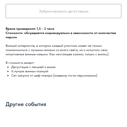
Забронировать дегустацию
Время проведения: 1,5 - 2 часа
Стоимость: обсуждается индивидуально в зависимости от количества
персон
Винный интерактив, в котором каждый участник может не только
познакомиться с лучшими винами со всего света, но и испытать свои
интуитивные винные навыки. Как настоящее казино, только с вином;)
В стоимость входит:
Дегустация с лекцией о винах
6 лучших винных позиций
Сет закусок от шеф-повара (каждому гостю персонально)
Другие события